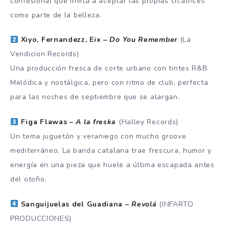
confesional que invita a aceptar las propias cicatrices
como parte de la belleza.
Xiyo, Fernandezz, Eix –
Do You Remember
(La
Vendicion Records)
Una producción fresca de corte urbano con tintes R&B.
Melódica y nostálgica, pero con ritmo de club, perfecta
para las noches de septiembre que se alargan.
Figa Flawas –
A la freska
(Halley Records)
Un tema juguetón y veraniego con mucho groove
mediterráneo. La banda catalana trae frescura, humor y
energía en una pieza que huele a última escapada antes
del otoño.
Sanguijuelas del Guadiana –
Revolá
(INFARTO
PRODUCCIONES)