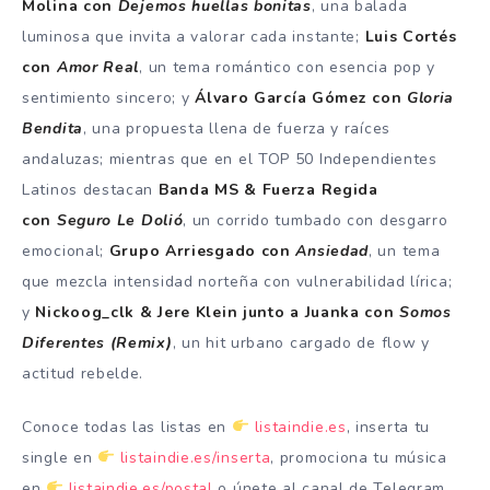
Molina con
Dejemos huellas bonitas
, una balada
luminosa que invita a valorar cada instante;
Luis Cortés
con
Amor Real
, un tema romántico con esencia pop y
sentimiento sincero; y
Álvaro García Gómez con
Gloria
Bendita
, una propuesta llena de fuerza y raíces
andaluzas; mientras que en el TOP 50 Independientes
Latinos destacan
Banda MS & Fuerza Regida
con
Seguro Le Dolió
, un corrido tumbado con desgarro
emocional;
Grupo Arriesgado con
Ansiedad
, un tema
que mezcla intensidad norteña con vulnerabilidad lírica;
y
Nickoog_clk & Jere Klein junto a Juanka con
Somos
Diferentes (Remix)
, un hit urbano cargado de flow y
actitud rebelde.
Conoce todas las listas en
listaindie.es
, inserta tu
single en
listaindie.es/inserta
, promociona tu música
en
listaindie.es/postal
o únete al canal de Telegram