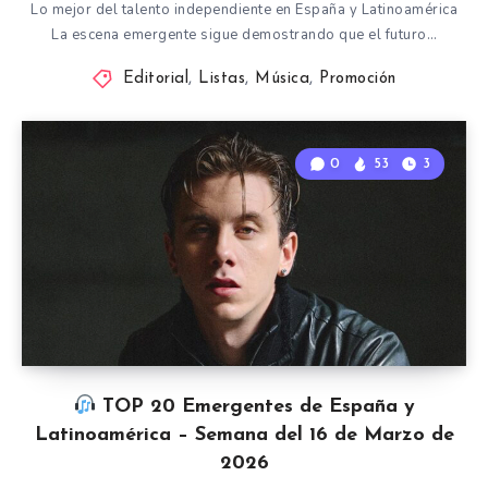
Lo mejor del talento independiente en España y Latinoamérica
La escena emergente sigue demostrando que el futuro…
Editorial
,
Listas
,
Música
,
Promoción
0
53
3
TOP 20 Emergentes de España y
Latinoamérica – Semana del 16 de Marzo de
2026