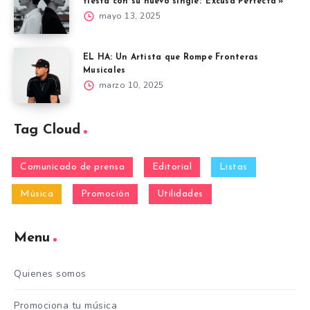
fiesta con su nuevo single: ‘Excusa Perfecta'»
mayo 13, 2025
EL HA: Un Artista que Rompe Fronteras
Musicales
marzo 10, 2025
Tag Cloud
Comunicado de prensa
Editorial
Listas
Música
Promoción
Utilidades
Menu
Quienes somos
Promociona tu música