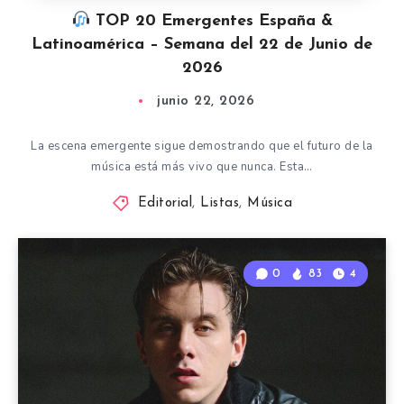
TOP 20 Emergentes España &
Latinoamérica – Semana del 22 de Junio de
2026
junio 22, 2026
La escena emergente sigue demostrando que el futuro de la
música está más vivo que nunca. Esta…
Editorial
,
Listas
,
Música
0
83
4