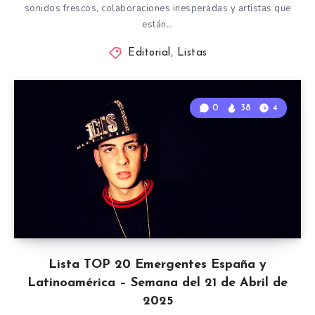
sonidos frescos, colaboraciones inesperadas y artistas que
están…
Editorial
,
Listas
0
38
4
Lista TOP 20 Emergentes España y
Latinoamérica – Semana del 21 de Abril de
2025