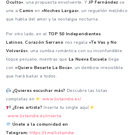
Oculto»
, una propuesta envolvente. Y
JP Fernández
se
une a
Camin
en
«Noches Largas»
, un reguetón melódico
que habla del amor y la nostalgia nocturna.
Por otro lado, en el
TOP 50 Independientes
Latinos
,
Corazón Serrano
nos regala
«Te Vas y No
Volverás»
, una cumbia romántica con su inconfundible
toque peruano, mientras que
La Nueva Escuela
llega
con
«Quiero Besarte La Boca»
, un dembow irresistible
que hará bailar a todos.
¿Quieres escuchar más?
Descubre las listas
completas en
www.listaindie.es/
¿Eres artista?
Inserta tu single aquí
www.listaindie.es/inserta
Únete a la comunidad en
Telegram:
https://t.me/listaindie