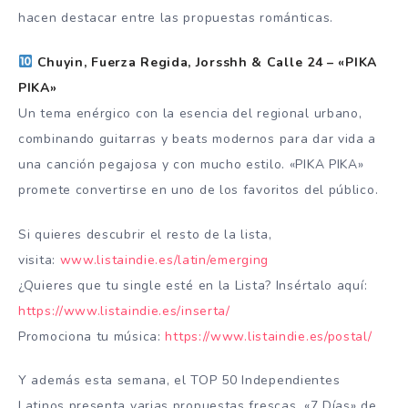
hacen destacar entre las propuestas románticas.
Chuyin, Fuerza Regida, Jorsshh & Calle 24 – «PIKA
PIKA»
Un tema enérgico con la esencia del regional urbano,
combinando guitarras y beats modernos para dar vida a
una canción pegajosa y con mucho estilo. «PIKA PIKA»
promete convertirse en uno de los favoritos del público.
Si quieres descubrir el resto de la lista,
visita:
www.listaindie.es/latin/emerging
¿Quieres que tu single esté en la Lista? Insértalo aquí:
https://www.listaindie.es/inserta/
Promociona tu música:
https://www.listaindie.es/postal/
Y además esta semana, el TOP 50 Independientes
Latinos presenta varias propuestas frescas. «7 Días» de