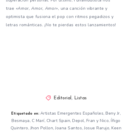
superación personal. Por último, Funambulista nos
trae
«Amor, Amor, Amor»
, una canción vibrante y
optimista que fusiona el pop con ritmos pegadizos y
letras románticas. ¡No te pierdas estos lanzamientos!
Editorial
,
Listas
Artistas Emergentes Españoles
Beny Jr
,
,
Etiquetado en:
Besmaya
C Marí
Chart Spain
Depol
Fran y Nico
Íñigo
,
,
,
,
,
Quintero
Jhon Pollon
Joana Santos
Josue Rarujo
Keen
,
,
,
,