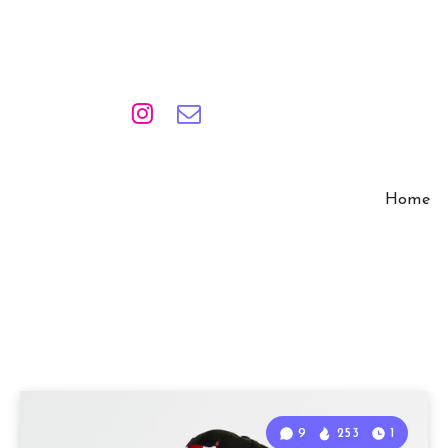
Home
9
253
1