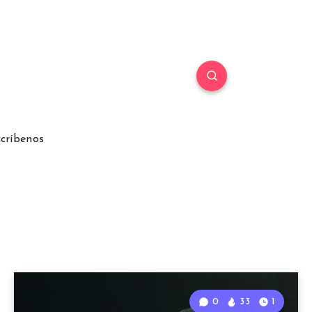
críbenos
0
33
1