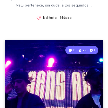
Nalu pertenece, sin duda, a los segundos….
Editorial
,
Música
0
29
1