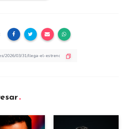
:
resar