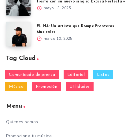
fiesta con su nuevo single: ‘Excusa Perfecta'»
mayo 13, 2025
EL HA: Un Artista que Rompe Fronteras
Musicales
marzo 10, 2025
Tag Cloud
Comunicado de prensa
Editorial
Listas
Música
Promoción
Utilidades
Menu
Quienes somos
Promociona tu música