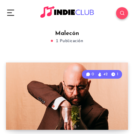
Malecón
1 Publicación
0
42
1