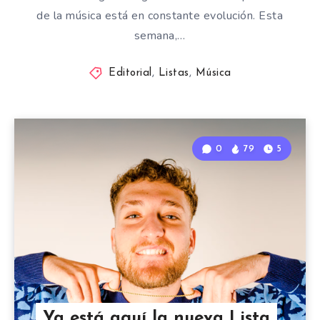
de la música está en constante evolución. Esta
semana,…
Editorial
,
Listas
,
Música
0
79
5
Ya está aquí la nueva Lista