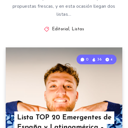
propuestas frescas, y en esta ocasión llegan dos
listas…
Editorial
,
Listas
0
36
4
Lista TOP 20 Emergentes de
España y Latinoamérica –