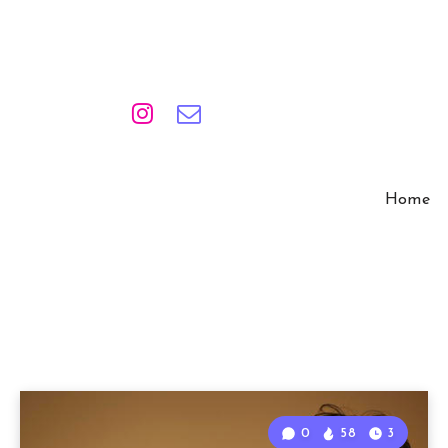
Home
0
58
3