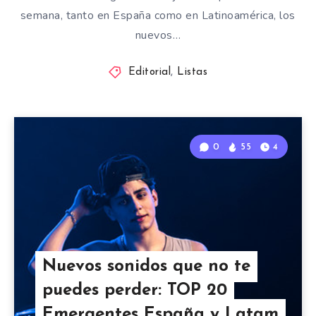
semana, tanto en España como en Latinoamérica, los
nuevos…
Editorial
,
Listas
0
55
4
Nuevos sonidos que no te
puedes perder: TOP 20
Emergentes España y Latam