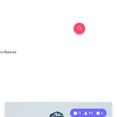
críbenos
0
95
4