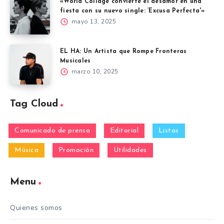
«World Collage convierte el desamor en una
fiesta con su nuevo single: ‘Excusa Perfecta'»
mayo 13, 2025
EL HA: Un Artista que Rompe Fronteras
Musicales
marzo 10, 2025
Tag Cloud
Comunicado de prensa
Editorial
Listas
Música
Promoción
Utilidades
Menu
Quienes somos