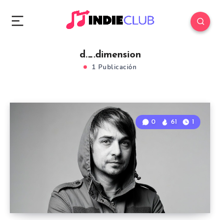
d._.dimension
1 Publicación
0
61
1