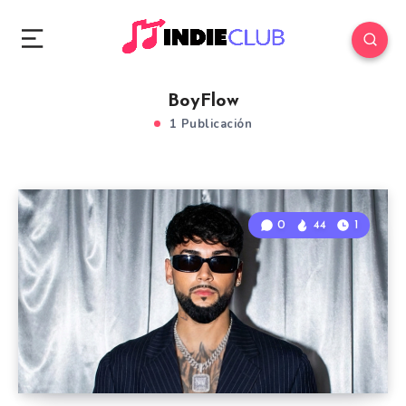
BoyFlow
1 Publicación
0
44
1