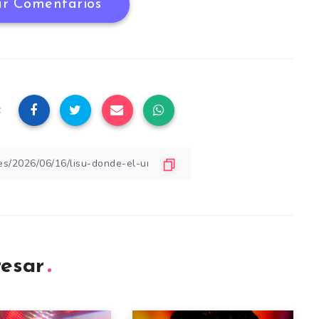
r Comentarios
:
resar