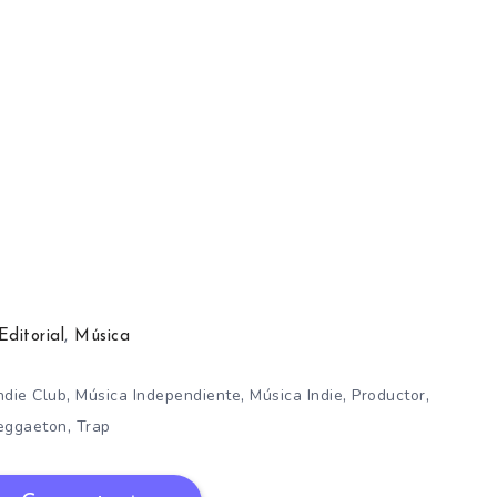
Editorial
,
Música
,
,
,
,
ndie Club
Música Independiente
Música Indie
Productor
,
eggaeton
Trap