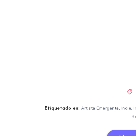
,
,
Artista Emergente
Indie
I
Etiquetado en:
R