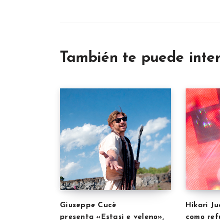
También te puede inte
Giuseppe Cucè
Hikari J
presenta «Estasi e veleno»,
como refu