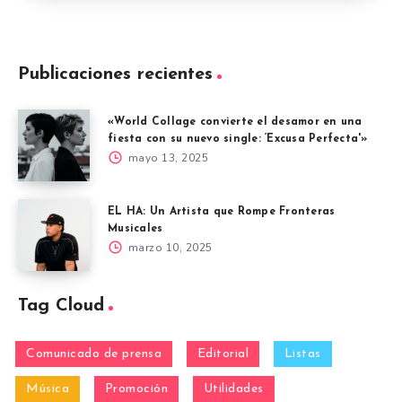
Publicaciones recientes
«World Collage convierte el desamor en una
fiesta con su nuevo single: ‘Excusa Perfecta'»
mayo 13, 2025
EL HA: Un Artista que Rompe Fronteras
Musicales
marzo 10, 2025
Tag Cloud
Comunicado de prensa
Editorial
Listas
Música
Promoción
Utilidades